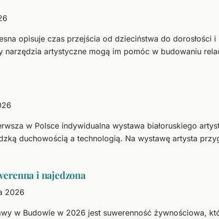
26
sna opisuje czas przejścia od dzieciństwa do dorosłości i
zy narzędzia artystyczne mogą im pomóc w budowaniu relacj
026
erwsza w Polsce indywidualna wystawa białoruskiego artyst
ludzką duchowością a technologią. Na wystawę artysta prz
erenna i najedzona
ia 2026
 w Budowie w 2026 jest suwerenność żywnościowa, która