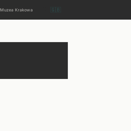
🇵🇱
🇬🇧
i
Muzea Krakowa
obry kontekst i wszystko, co