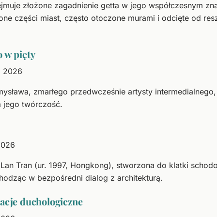
jmuje złożone zagadnienie getta w jego współczesnym zna
ne części miast, często otoczone murami i odcięte od reszt
 w pięty
a 2026
sława, zmarłego przedwcześnie artysty intermedialnego, t
a jego twórczość.
2026
 Lan Tran (ur. 1997, Hongkong), stworzona do klatki scho
odząc w bezpośredni dialog z architekturą.
iacje duchologiczne