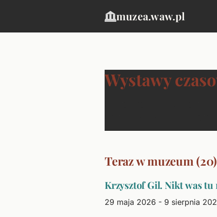
muzea.waw.pl
Wystawy czaso
Praktyczny przegląd wystaw c
warto wiedzieć przed wizytą.
Teraz w muzeum (20)
Krzysztof Gil. Nikt was tu
29 maja 2026 - 9 sierpnia 20