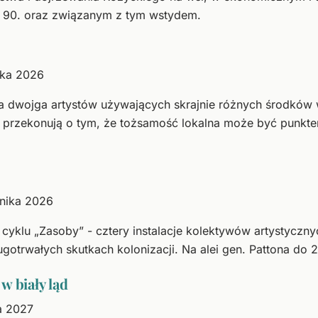
t 90. oraz związanym z tym wstydem.
nika 2026
 dwojga artystów używających skrajnie różnych środków 
 przekonują o tym, że tożsamość lokalna może być punkte
rnika 2026
klu „Zasoby” - cztery instalacje kolektywów artystycznyc
ugotrwałych skutkach kolonizacji. Na alei gen. Pattona do 
w biały ląd
a 2027