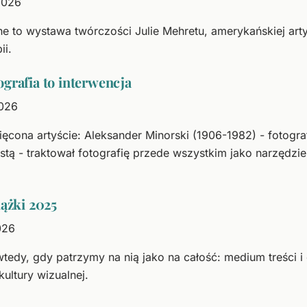
2026
ne to wystawa twórczości Julie Mehretu, amerykańskiej arty
ii.
grafia to interwencja
2026
ona artyście: Aleksander Minorski (1906-1982) - fotograf, 
stą - traktował fotografię przede wszystkim jako narzędz
iążki 2025
026
wtedy, gdy patrzymy na nią jako na całość: medium treści i
kultury wizualnej.