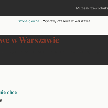
Muzea
Przewodnik
Strona główna
Wystawy czasowe w Warszawie
we w Warszawie
zasowych w warszawskich muzeach. Bez recenzji - tylko d
 nie chce
26