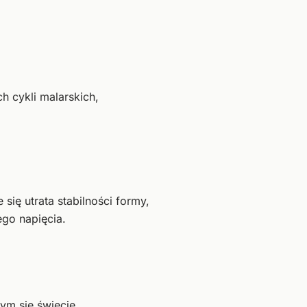
h cykli malarskich,
się utrata stabilności formy,
ego napięcia.
ym się świecie.