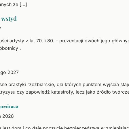
anych ze […]
 wstyd
7
ci artysty z lat 70. i 80. - prezentacji dwóch jego głównyc
obotnicy .
tego 2027
 praktyki rzeźbiarskie, dla których punktem wyjścia staje 
kryzysu czy zapowiedź katastrofy, lecz jako źródło twórcz
домівки
a 2028
 jest dom i co daje poczucie bezpieczeństwa w zmieniając