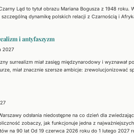
 Czarny Ląd to tytuł obrazu Mariana Bogusza z 1948 roku. 
szczególną dynamikę polskich relacji z Czarnością i Afry
realizm i antyfaszyzm
a 2027
yczny surrealizm miał zasięg międzynarodowy i wyznawał po
aturze, miał znacznie szersze ambicje: zrewolucjonizować 
027
Warszawy odsłania niedostępne na co dzień dla zwiedzając
zność zobaczy, jak funkcjonuje jedna z najważniejszych ins
otów na 90 lat Od 19 czerwca 2026 roku do 1 lutego 202