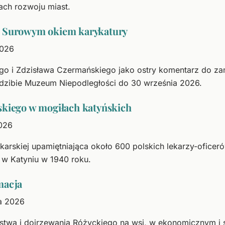
ch rozwoju miast.
. Surowym okiem karykatury
2026
go i Zdzisława Czermańskiego jako ostry komentarz do z
edzibie Muzeum Niepodległości do 30 września 2026.
skiego w mogiłach katyńskich
2026
karskiej upamiętniająca około 600 polskich lekarzy-ofice
 Katyniu w 1940 roku.
macja
ka 2026
stwa i dojrzewania Różyckiego na wsi, w ekonomicznym i