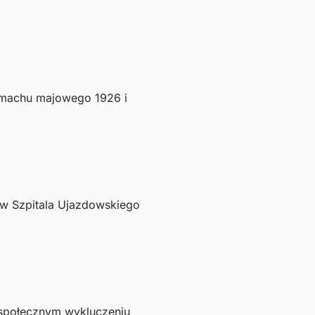
amachu majowego 1926 i
rów Szpitala Ujazdowskiego
 społecznym wykluczeniu