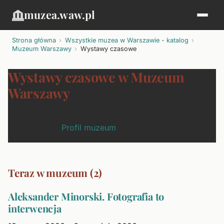
muzea.waw.pl
Strona główna
Wszystkie muzea w Warszawie - katalog
Muzeum Warszawy
Wystawy czasowe
Wystawy czasowe w Muzeum
Warszawy
Aktualne i archiwalne wystawy czasowe w Muzeum
Warszawy. →
Profil muzeum
Teraz w muzeum (2)
Aleksander Minorski. Fotografia to
interwencja