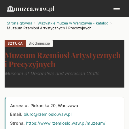
muzea.waw.pl
Strona główna
Wszystkie muzea w Warszawie - katalog
Muzeum Rzemiosł Artystycznych i Precyzyjnych
SZTUKA
Śródmieście
Muzeum Rzemiosł Artystycznych
i Precyzyjnych
Museum of Decorative and Precision Crafts
Adres:
ul. Piekarska 20, Warszawa
Email:
biuro@rzemioslo.waw.pl
Strona:
https://www.rzemioslo.waw.pl/muzeum/